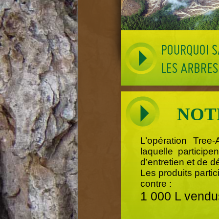
NOT
L’opération Tree-
laquelle participe
d’entretien et de d
Les produits partic
contre :
1 000 L vendus